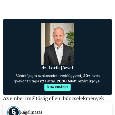
dr. Lőrik József
Büntetőjogra szakosodott védőügyvéd,
20+
éves
gyakorlati tapasztalattal,
2000
feletti lezárt üggyel.
ÍRNA INKÁBB?
Az emberi méltóság elleni bűncselekmények
Rágalmazás