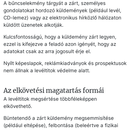
A bűncselekmény tárgyát a zárt, személyes
gondolatokat hordozó küldemények (például levél,
CD-lemez) vagy az elektronikus hírközlő hálózaton
küldött üzenetek alkotják.
Kulcsfontosságú, hogy a küldemény zárt legyen,
ezzel is kifejezve a feladó azon igényét, hogy az
adatokat csak az arra jogosult érje el.
Nyílt képeslapok, reklámkiadványok és prospektusok
nem állnak a levéltitok védelme alatt.
Az elkövetési magatartás formái
A levéltitok megsértése többféleképpen
elkövethető.
Büntetendő a zárt küldemény megsemmisítése
(például eltépése), felbontása (beleértve a fizikai