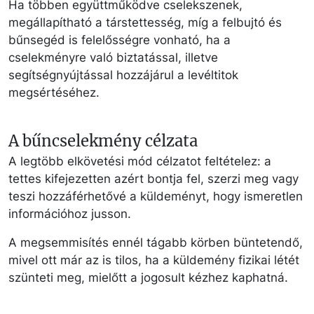
Ha többen együttműködve cselekszenek,
megállapítható a társtettesség, míg a felbujtó és
bűnsegéd is felelősségre vonható, ha a
cselekményre való biztatással, illetve
segítségnyújtással hozzájárul a levéltitok
megsértéséhez.
A bűncselekmény célzata
A legtöbb elkövetési mód célzatot feltételez: a
tettes kifejezetten azért bontja fel, szerzi meg vagy
teszi hozzáférhetővé a küldeményt, hogy ismeretlen
információhoz jusson.
A megsemmisítés ennél tágabb körben büntetendő,
mivel ott már az is tilos, ha a küldemény fizikai létét
szünteti meg, mielőtt a jogosult kézhez kaphatná.