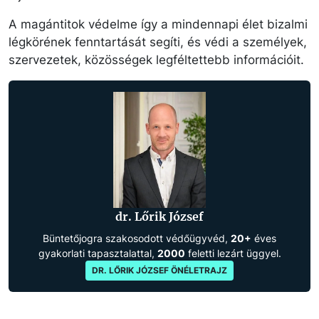
A magántitok védelme így a mindennapi élet bizalmi
légkörének fenntartását segíti, és védi a személyek,
szervezetek, közösségek legféltettebb információit.
dr. Lőrik József
Büntetőjogra szakosodott védőügyvéd,
20+
éves
gyakorlati tapasztalattal,
2000
feletti lezárt üggyel.
DR. LŐRIK JÓZSEF ÖNÉLETRAJZ