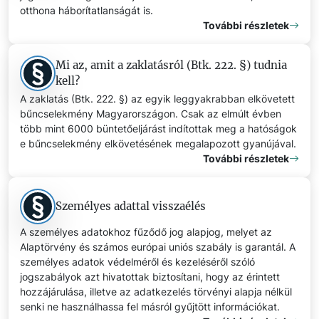
otthona háborítatlanságát is.
További részletek
Mi az, amit a zaklatásról (Btk. 222. §) tudnia
kell?
A zaklatás (Btk. 222. §) az egyik leggyakrabban elkövetett
bűncselekmény Magyarországon. Csak az elmúlt évben
több mint 6000 büntetőeljárást indítottak meg a hatóságok
e bűncselekmény elkövetésének megalapozott gyanújával.
További részletek
Személyes adattal visszaélés
A személyes adatokhoz fűződő jog alapjog, melyet az
Alaptörvény és számos európai uniós szabály is garantál. A
személyes adatok védelméről és kezeléséről szóló
jogszabályok azt hivatottak biztosítani, hogy az érintett
hozzájárulása, illetve az adatkezelés törvényi alapja nélkül
senki ne használhassa fel másról gyűjtött információkat.