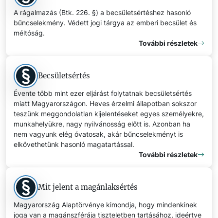
A rágalmazás (Btk. 226. §) a becsületsértéshez hasonló
bűncselekmény. Védett jogi tárgya az emberi becsület és
méltóság.
További részletek
Becsületsértés
Évente több mint ezer eljárást folytatnak becsületsértés
miatt Magyarországon. Heves érzelmi állapotban sokszor
teszünk meggondolatlan kijelentéseket egyes személyekre,
munkahelyükre, nagy nyilvánosság előtt is. Azonban ha
nem vagyunk elég óvatosak, akár bűncselekményt is
elkövethetünk hasonló magatartással.
További részletek
Mit jelent a magánlaksértés
Magyarország Alaptörvénye kimondja, hogy mindenkinek
joga van a magánszférája tiszteletben tartásához, ideértve