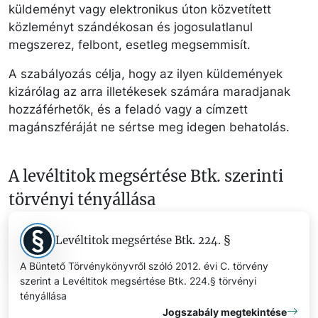
küldeményt vagy elektronikus úton közvetített
közleményt szándékosan és jogosulatlanul
megszerez, felbont, esetleg megsemmisít.
A szabályozás célja, hogy az ilyen küldemények
kizárólag az arra illetékesek számára maradjanak
hozzáférhetők, és a feladó vagy a címzett
magánszféráját ne sértse meg idegen behatolás.
A levéltitok megsértése Btk. szerinti
törvényi tényállása
Levéltitok megsértése Btk. 224. §
A Büntető Törvénykönyvről szóló 2012. évi C. törvény
szerint a Levéltitok megsértése Btk. 224.§ törvényi
tényállása
Jogszabály megtekintése