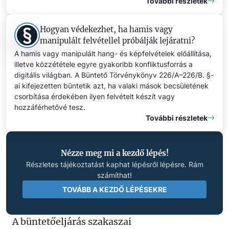
További részletek
Hogyan védekezhet, ha hamis vagy
manipulált felvétellel próbálják lejáratni?
A hamis vagy manipulált hang- és képfelvételek előállítása,
illetve közzététele egyre gyakoribb konfliktusforrás a
digitális világban. A Büntető Törvénykönyv 226/A–226/B. §-
ai kifejezetten büntetik azt, ha valaki mások becsületének
csorbítása érdekében ilyen felvételt készít vagy
hozzáférhetővé tesz.
További részletek
Nézze meg mi a kezdő lépés!
Részletes tájékoztatást kaphat lépésről lépésre. Rám
számíthat!
TOVÁBB A KEZDŐ LÉPÉSEKRE
A büntetőeljárás szakaszai