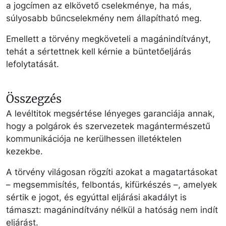
a jogcímen az elkövető cselekménye, ha más,
súlyosabb bűncselekmény nem állapítható meg.
Emellett a törvény megköveteli a magánindítványt,
tehát a sértettnek kell kérnie a büntetőeljárás
lefolytatását.
Összegzés
A levéltitok megsértése lényeges garanciája annak,
hogy a polgárok és szervezetek magántermészetű
kommunikációja ne kerülhessen illetéktelen
kezekbe.
A törvény világosan rögzíti azokat a magatartásokat
– megsemmisítés, felbontás, kifürkészés –, amelyek
sértik e jogot, és egyúttal eljárási akadályt is
támaszt: magánindítvány nélkül a hatóság nem indít
eljárást.