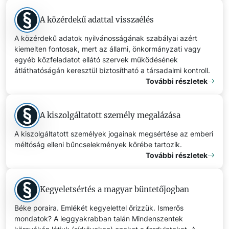
A közérdekű adattal visszaélés
A közérdekű adatok nyilvánosságának szabályai azért
kiemelten fontosak, mert az állami, önkormányzati vagy
egyéb közfeladatot ellátó szervek működésének
átláthatóságán keresztül biztosítható a társadalmi kontroll.
További részletek
A kiszolgáltatott személy megalázása
A kiszolgáltatott személyek jogainak megsértése az emberi
méltóság elleni bűncselekmények körébe tartozik.
További részletek
Kegyeletsértés a magyar büntetőjogban
Béke poraira. Emlékét kegyelettel őrizzük. Ismerős
mondatok? A leggyakrabban talán Mindenszentek