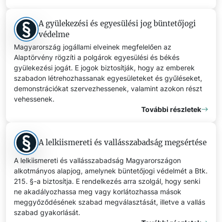
A gyülekezési és egyesülési jog büntetőjogi
védelme
Magyarország jogállami elveinek megfelelően az
Alaptörvény rögzíti a polgárok egyesülési és békés
gyülekezési jogát. E jogok biztosítják, hogy az emberek
szabadon létrehozhassanak egyesületeket és gyűléseket,
demonstrációkat szervezhessenek, valamint azokon részt
vehessenek.
További részletek
A lelkiismereti és vallásszabadság megsértése
A lelkiismereti és vallásszabadság Magyarországon
alkotmányos alapjog, amelynek büntetőjogi védelmét a Btk.
215. §-a biztosítja. E rendelkezés arra szolgál, hogy senki
ne akadályozhassa meg vagy korlátozhassa mások
meggyőződésének szabad megválasztását, illetve a vallás
szabad gyakorlását.