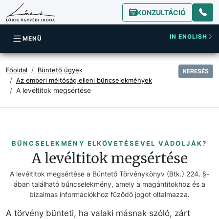
KONZULTÁCIÓ
IN ENGLISH
MENÜ
Főoldal
Büntető ügyek
KERESÉS
Az emberi méltóság elleni bűncselekmények
A levéltitok megsértése
BŰNCSELEKMÉNY ELKÖVETÉSÉVEL VÁDOLJÁK?
A levéltitok megsértése
A levéltitok megsértése a Büntető Törvénykönyv (Btk.) 224. §-
ában található bűncselekmény, amely a magántitokhoz és a
bizalmas információkhoz fűződő jogot oltalmazza.
A törvény bünteti, ha valaki másnak szóló, zárt