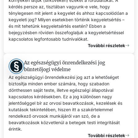
környékén látjuk (sírköveken) ezeket a fordulatokat. A
kérdés persze az, tisztában vagyunk-e vele, hogy
ténylegesen mit jelent a kegyelet és ahhoz kapcsolódóan a
kegyeleti jog? Milyen esetekben történik kegyeletsértés –
és mit tehetünk kegyeletsértés esetén? Ebben a
bejegyzésben röviden összefoglaljuk a kegyeletsértéssel
kapcsolatos legfontosabb tudnivalókat.
További részletek
Az egészségügyi önrendelkezési jog
büntetőjogi védelme
Az egészségügyi önrendelkezési jog azt a lehetőséget
biztosítja minden ember számára, hogy szabadon
dönthessen saját teste, illetve egészségi állapotával
kapcsolatos kérdésekben. Ez a jog különösen nagy
jelentőséggel bír az orvosi beavatkozások, kezelések és
kutatások tekintetében, hiszen itt a szakértelemmel
rendelkező orvosok munkájáról van szó, de a
beavatkozások közvetlenül a betegek testi integritását
érintik.
További részletek