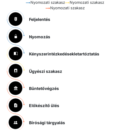
Nyomozati szakasz
Nyomozati szakasz
Nyomozati szakasz
Feljelentés
Nyomozás
Kényszerintézkedések
letartóztatás
Ügyészi szakasz
Büntetővégzés
Előkészítő ülés
Bírósági tárgyalás