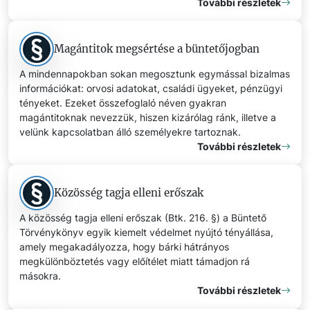
További részletek
Magántitok megsértése a büntetőjogban
A mindennapokban sokan megosztunk egymással bizalmas
információkat: orvosi adatokat, családi ügyeket, pénzügyi
tényeket. Ezeket összefoglaló néven gyakran
magántitoknak nevezzük, hiszen kizárólag ránk, illetve a
velünk kapcsolatban álló személyekre tartoznak.
További részletek
Közösség tagja elleni erőszak
A közösség tagja elleni erőszak (Btk. 216. §) a Büntető
Törvénykönyv egyik kiemelt védelmet nyújtó tényállása,
amely megakadályozza, hogy bárki hátrányos
megkülönböztetés vagy előítélet miatt támadjon rá
másokra.
További részletek