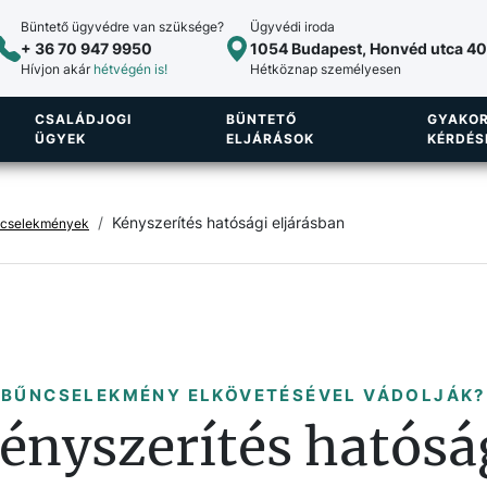
Büntető ügyvédre van szüksége?
Ügyvédi iroda
+ 36 70 947 9950
1054 Budapest, Honvéd utca 40.
Hívjon akár
hétvégén is!
Hétköznap személyesen
CSALÁDJOGI
BÜNTETŐ
GYAKOR
ÜGYEK
ELJÁRÁSOK
KÉRDÉS
Kényszerítés hatósági eljárásban
űncselekmények
BŰNCSELEKMÉNY ELKÖVETÉSÉVEL VÁDOLJÁK?
ényszerítés hatósá