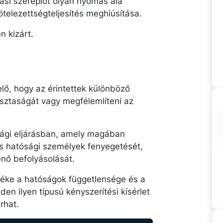
rási szereplőt olyan nyomás alá
ötelezettségteljesítés meghiúsítása.
 kizárt.
elő, hogy az érintettek különböző
isztaságát vagy megfélemlíteni az
sági eljárásban, amely magában
ás hatósági személyek fenyegetését,
nő befolyásolását.
téke a hatóságok függetlensége és a
n ilyen típusú kényszerítési kísérlet
rhat.