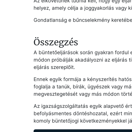
Az elkövetőnek tudnia kell, hogy egy eljá
helyez, amely célja a joggyakorlás vagy k
Gondatlanság e bűncselekmény keretében
Összegzés
A büntetőeljárások során gyakran fordul 
módon próbálják akadályozni az eljárás t
eljárás szereplőit.
Ennek egyik formája a kényszerítés ható
foglalja a tanúk, bírák, ügyészek vagy m
megvesztegetését vagy más módon törté
Az igazságszolgáltatás egyik alapvető ér
befolyásmentes döntéshozatal, ezért minde
komoly büntetőjogi következményekkel já