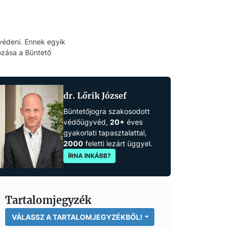
védeni. Ennek egyik
ozása a Büntető
dr. Lőrik József
Büntetőjogra szakosodott
védőügyvéd,
20+
éves
gyakorlati tapasztalattal,
2000
feletti lezárt üggyel.
ÍRNA INKÁBB?
Tartalomjegyzék
VÁLASSZ A TARTALOMJEGYZÉKBŐL!