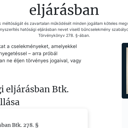
eljárásban
ok méltóságát és zavartalan működését minden jogállam köteles meg
ényszerítés hatósági eljárásban nevet viselő bűncselekmény szabály
Törvénykönyv 278. §-ában.
okat a cselekményeket, amelyekkel
nyegetéssel – arra próbál
an ne éljen törvényes jogaival, vagy
i eljárásban Btk.
llása
sban Btk. 278. §