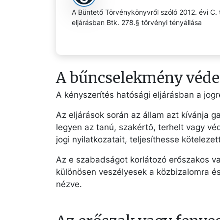
A Büntető Törvénykönyvről szóló 2012. évi C. 
eljárásban Btk. 278.§ törvényi tényállása
A bűncselekmény védet
A kényszerítés hatósági eljárásban a jogr
Az eljárások során az állam azt kívánja g
legyen az tanú, szakértő, terhelt vagy 
jogi nyilatkozatait, teljesíthesse kötelezet
Az e szabadságot korlátozó erőszakos v
különösen veszélyesek a közbizalomra és
nézve.