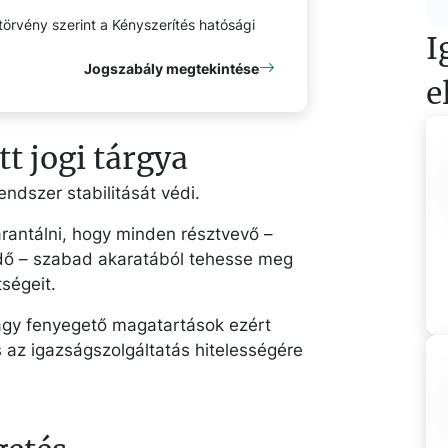
törvény szerint a Kényszerítés hatósági
I
Jogszabály megtekintése
e
t jogi tárgya
endszer stabilitását védi.
arantálni, hogy minden résztvevő –
védő – szabad akaratából tehesse meg
tségeit.
agy fenyegető magatartások ezért
 az igazságszolgáltatás hitelességére