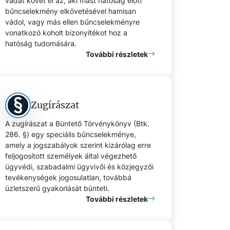
vádat követ el az, aki mást hatóság előtt
bűncselekmény elkövetésével hamisan
vádol, vagy más ellen bűncselekményre
vonatkozó koholt bizonyítékot hoz a
hatóság tudomására.
További részletek
Zugírászat
A zugírászat a Büntető Törvénykönyv (Btk.
286. §) egy speciális bűncselekménye,
amely a jogszabályok szerint kizárólag erre
feljogosított személyek által végezhető
ügyvédi, szabadalmi ügyvivői és közjegyzői
tevékenységek jogosulatlan, továbbá
üzletszerű gyakorlását bünteti.
További részletek