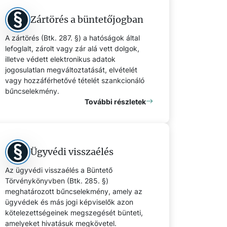
Zártörés a büntetőjogban
A zártörés (Btk. 287. §) a hatóságok által
lefoglalt, zárolt vagy zár alá vett dolgok,
illetve védett elektronikus adatok
jogosulatlan megváltoztatását, elvételét
vagy hozzáférhetővé tételét szankcionáló
bűncselekmény.
További részletek
Ügyvédi visszaélés
Az ügyvédi visszaélés a Büntető
Törvénykönyvben (Btk. 285. §)
meghatározott bűncselekmény, amely az
ügyvédek és más jogi képviselők azon
kötelezettségeinek megszegését bünteti,
amelyeket hivatásuk megkövetel.