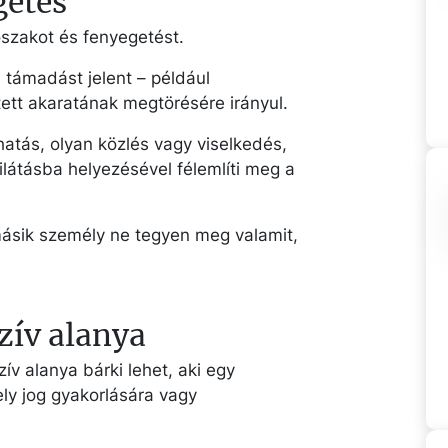
getés
őszakot és fenyegetést.
i támadást jelent – például
tett akaratának megtörésére irányul.
atás, olyan közlés vagy viselkedés,
látásba helyezésével félemlíti meg a
másik személy ne tegyen meg valamit,
zív alanya
v alanya bárki lehet, aki egy
ely jog gyakorlására vagy