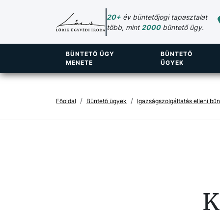
20+
év büntetőjogi tapasztalat
több, mint
2000
büntető ügy.
BÜNTETŐ ÜGY
BÜNTETŐ
MENETE
ÜGYEK
Főoldal
Büntető ügyek
Igazságszolgáltatás elleni b
K