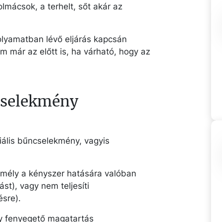
lmácsok, a terhelt, sőt akár az
lyamatban lévő eljárás kapcsán
 már az előtt is, ha várható, hogy az
cselekmény
iális bűncselekmény, vagyis
zemély a kényszer hatására valóban
st), vagy nem teljesíti
ésre).
gy fenyegető magatartás