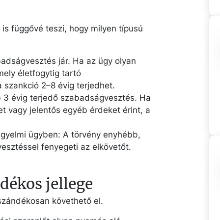
is függővé teszi, hogy milyen típusú
badságvesztés jár. Ha az ügy olyan
ely életfogytig tartó
 szankció 2–8 évig terjedhet.
b 3 évig terjedő szabadságvesztés. Ha
t vagy jelentős egyéb érdeket érint, a
fegyelmi ügyben: A törvény enyhébb,
esztéssel fenyegeti az elkövetőt.
ékos jellege
 szándékosan követhető el.