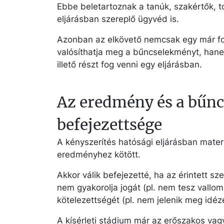
Ebbe beletartoznak a tanúk, szakértők, to
eljárásban szereplő ügyvéd is.
Azonban az elkövető nemcsak egy már fo
valósíthatja meg a bűncselekményt, hanem
illető részt fog venni egy eljárásban.
Az eredmény és a bűn
befejezettsége
A kényszerítés hatósági eljárásban mater
eredményhez kötött.
Akkor válik befejezetté, ha az érintett s
nem gyakorolja jogát (pl. nem tesz vallomá
kötelezettségét (pl. nem jelenik meg idéz
A kísérleti stádium már az erőszakos va