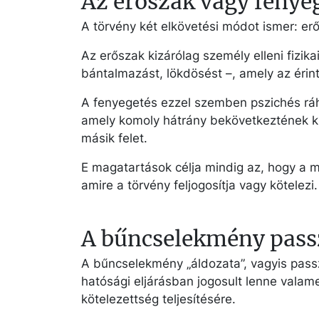
Az erőszak vagy fenye
A törvény két elkövetési módot ismer: er
Az erőszak kizárólag személy elleni fizika
bántalmazást, lökdösést –, amely az érin
A fenyegetés ezzel szemben pszichés ráh
amely komoly hátrány bekövetkeztének ki
másik felet.
E magatartások célja mindig az, hogy a 
amire a törvény feljogosítja vagy kötelezi.
A bűncselekmény pass
A bűncselekmény „áldozata”, vagyis passzí
hatósági eljárásban jogosult lenne valam
kötelezettség teljesítésére.