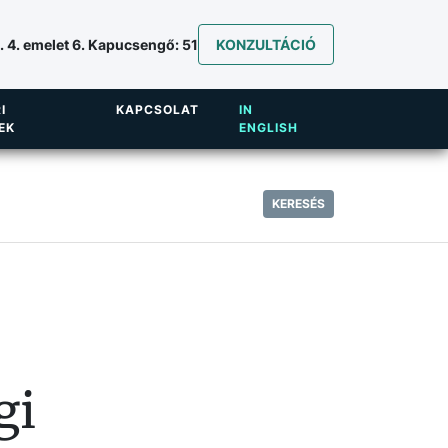
 4. emelet 6. Kapucsengő: 51
KONZULTÁCIÓ
I
KAPCSOLAT
IN
EK
ENGLISH
KERESÉS
gi