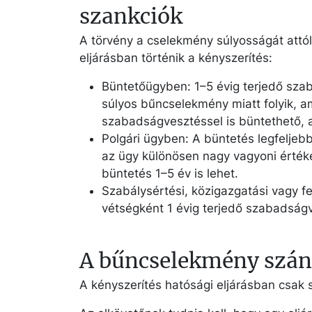
szankciók
A törvény a cselekmény súlyosságát attól 
eljárásban történik a kényszerítés:
Büntetőügyben: 1–5 évig terjedő sza
súlyos bűncselekmény miatt folyik, am
szabadságvesztéssel is büntethető, a
Polgári ügyben: A büntetés legfeljeb
az ügy különösen nagy vagyoni értéke
büntetés 1–5 év is lehet.
Szabálysértési, közigazgatási vagy 
vétségként 1 évig terjedő szabadságv
A bűncselekmény szánd
A kényszerítés hatósági eljárásban csak