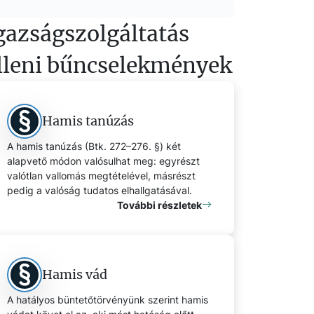
gazságszolgáltatás
lleni bűncselekmények
Hamis tanúzás
A hamis tanúzás (Btk. 272–276. §) két
alapvető módon valósulhat meg: egyrészt
valótlan vallomás megtételével, másrészt
pedig a valóság tudatos elhallgatásával.
További részletek
Hamis vád
A hatályos büntetőtörvényünk szerint hamis