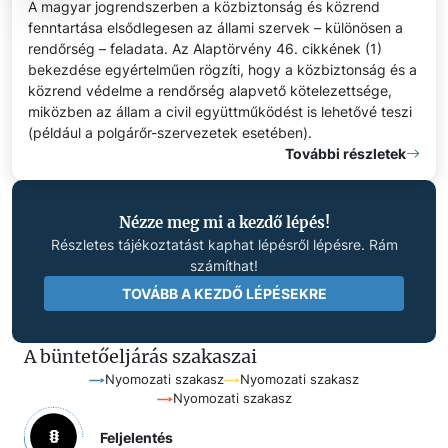
A magyar jogrendszerben a közbiztonság és közrend
fenntartása elsődlegesen az állami szervek – különösen a
rendőrség – feladata. Az Alaptörvény 46. cikkének (1)
bekezdése egyértelműen rögzíti, hogy a közbiztonság és a
közrend védelme a rendőrség alapvető kötelezettsége,
miközben az állam a civil együttműködést is lehetővé teszi
(például a polgárőr-szervezetek esetében).
További részletek
Nézze meg mi a kezdő lépés!
Részletes tájékoztatást kaphat lépésről lépésre. Rám
számíthat!
TOVÁBB A KEZDŐ LÉPÉSEKRE
A büntetőeljárás szakaszai
Nyomozati szakasz
Nyomozati szakasz
Nyomozati szakasz
Feljelentés