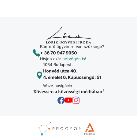
Büntető ügyvédre van szüksége?
+ 36 70 947 9950
Hívjon akár
hétvégén is!
1054 Budapest,
Honvéd utca 40.
4. emelet 6. Kapucsengő: 51
Waze navigáció
Kövessen a közösségi médiában!