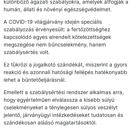
különböző ágazati szabályokra, amelyek átfogják a
humán, állati és növényi egészségvédelmet.
A COVID-19 világjárvány idején speciális
szabályozás érvényesült: a fertőzöttséghez
kapcsolódó egyes elrendelt kötelezettségek
megszegése nem bűncselekmény, hanem
szabálysértés volt.
Ez tükrözi a jogalkotó szándékát, miszerint a gyors
reakció és azonnali hatósági fellépés hatékonyabb
lehet a büntetőeljárásnál.
Emellett a szabálysértési rendszer alkalmas arra,
hogy egyértelműen elválassza a kisebb súlyú
cselekményeket a ténylegesen súlyos veszélyt
jelentő, járványügyi intézkedéseket tudatosan és
szándékosan aláásó magatartásoktól.