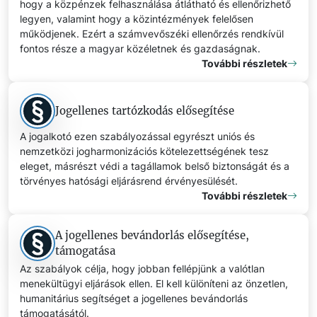
hogy a közpénzek felhasználása átlátható és ellenőrizhető
legyen, valamint hogy a közintézmények felelősen
működjenek. Ezért a számvevőszéki ellenőrzés rendkívül
fontos része a magyar közéletnek és gazdaságnak.
További részletek
Jogellenes tartózkodás elősegítése
A jogalkotó ezen szabályozással egyrészt uniós és
nemzetközi jogharmonizációs kötelezettségének tesz
eleget, másrészt védi a tagállamok belső biztonságát és a
törvényes hatósági eljárásrend érvényesülését.
További részletek
A jogellenes bevándorlás elősegítése,
támogatása
Az szabályok célja, hogy jobban fellépjünk a valótlan
menekültügyi eljárások ellen. El kell különíteni az önzetlen,
humanitárius segítséget a jogellenes bevándorlás
támogatásától.