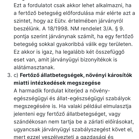
Ezt a fordulatot csak akkor lehet alkalmazni, ha
a fertőző betegség előfordulása már elérte azt a
szintet, hogy az Eütv. értelmében járványról
beszélünk. A 18/1998. NM rendelet 3/A. § 9.
pontja szerint járványnak számít, ha egy fertőző
betegség sokkal gyakoribbá válik egy területen.
Ez akkor is igaz, ha legalább két összefüggő
eset van, amit járványügyi bizonyítékok is
alátámasztanak.
c)
Fertőző állatbetegségek, növényi károsítók
miatti intézkedések megszegése
A harmadik fordulat kiterjed a növény-
egészségügyi és állat-egészségügyi szabályok
megszegésére is. Ha valaki például elmulasztja
jelenteni egy fertőző állatbetegséget, vagy
szándékosan nem tartja be a zárlati előírásokat,
ugyancsak járványügyi szabályszegést követ el,
mert ezzel veszélyezteti a gazdasági és