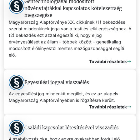
Géntechnológiával módosított
növényfajtákkal kapcsolatos kötelezettség
megszegése
Magyarország Alaptörvénye XX. cikkének (1) bekezdése
szerint mindenkinek joga van a testi és lelki egészséghez. A
(2) bekezdés ezt azzal egészíti ki, hogy e jog
érvényesülését az állam – többek között – genetikailag
módosított élőlényektől mentes mezőgazdasággal segíti
elő.
További részletek
Egyesülési joggal visszaélés
Az egyesülési jog mindenkit megillet, és ez az alapelv
Magyarország Alaptörvényében is rögzítésre került.
További részletek
Családi kapcsolat létesítésével visszaélés
A szabályozás oka, hogy egyre gyakrabban fordul elő,