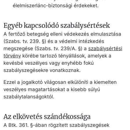
élelmiszerlánc-biztonsági érdekeket.
Egyéb kapcsolódó szabálysértések
A fertőző betegség elleni védekezés elmulasztása
(Szabs. tv. 239. §) és a védelmi intézkedés
megszegése (Szabs. tv. 239/A. §) a
szabálysértési
törvény
körébe tartozó tényállások, amelyek a
kevésbé veszélyes vagy enyhébb fokú
szabályszegésekre vonatkoznak.
Ezzel a jogalkotó világosan elkülöníti a kiemelten
veszélyes magatartásokat a kisebb súlyú
szabálytalanságoktól.
Az elkövetés szándékossága
A Btk. 361. §-ában rögzített szabályszegések