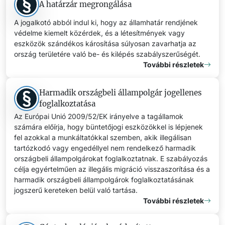
A határzár megrongálása
A jogalkotó abból indul ki, hogy az államhatár rendjének
védelme kiemelt közérdek, és a létesítmények vagy
eszközök szándékos károsítása súlyosan zavarhatja az
ország területére való be- és kilépés szabályszerűségét.
További részletek
Harmadik országbeli állampolgár jogellenes
foglalkoztatása
Az Európai Unió 2009/52/EK irányelve a tagállamok
számára előírja, hogy büntetőjogi eszközökkel is lépjenek
fel azokkal a munkáltatókkal szemben, akik illegálisan
tartózkodó vagy engedéllyel nem rendelkező harmadik
országbeli állampolgárokat foglalkoztatnak. E szabályozás
célja egyértelműen az illegális migráció visszaszorítása és a
harmadik országbeli állampolgárok foglalkoztatásának
jogszerű kereteken belül való tartása.
További részletek