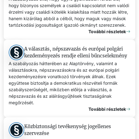
hogy bizonyos személyek a családi kapcsolatot nem valódi
érzelmi vagy családi kötelék kialakítása miatt hozzák létre,
hanem kizárólag abból a célból, hogy maguk vagy mások
tartózkodási jogosultságot igazoló okmányt szerezzenek.
További részletek
A választás, népszavazás és európai polgári
kezdeményezés rendje elleni bűncselekmény
A szabályozás hátterében az Alaptörvény, valamint a
választásokra, népszavazásokra és az európai polgári
kezdeményezésre vonatkozó törvények állnak. Ezek
együttese biztosítja a demokratikus részvételi formák
szabályszerűségét, miközben előírja a választás, a
népszavazás és az aláírásgyűjtések tisztaságának
megőrzését.
További részletek
Közbiztonsági tevékenység jogellenes
szervezése