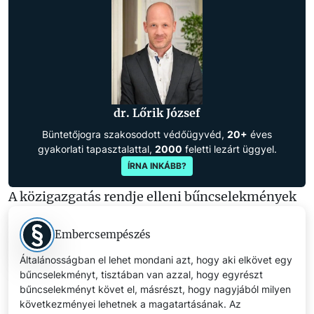
dr. Lőrik József
Büntetőjogra szakosodott védőügyvéd,
20+
éves
gyakorlati tapasztalattal,
2000
feletti lezárt üggyel.
ÍRNA INKÁBB?
A közigazgatás rendje elleni bűncselekmények
Embercsempészés
Általánosságban el lehet mondani azt, hogy aki elkövet egy
bűncselekményt, tisztában van azzal, hogy egyrészt
bűncselekményt követ el, másrészt, hogy nagyjából milyen
következményei lehetnek a magatartásának. Az