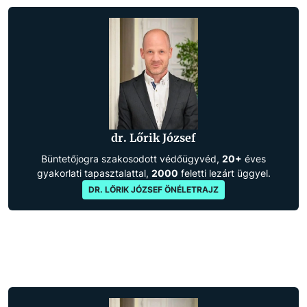
dr. Lőrik József
Büntetőjogra szakosodott védőügyvéd,
20+
éves
gyakorlati tapasztalattal,
2000
feletti lezárt üggyel.
DR. LŐRIK JÓZSEF ÖNÉLETRAJZ