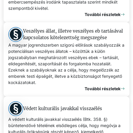
embercsempészés irodánk tapasztalata szerint mindkét
szempontból kivétel.
További részletek
Veszélyes állat, illetve veszélyes eb tartásával
kapcsolatos kötelezettség megszegése
A magyar jogrendszerben szigorú előírások szabályozzák a
potenciálisan veszélyes állatok – közöttük a külön
jogszabályban meghatározott veszélyes ebek – tartását,
elidegenítését, szaporítását és forgalomba hozatalát.
Ezeknek a szabályoknak az a célja, hogy megelőzzék az
emberek testi épségét, illetve a közbiztonságot fenyegető
kockázatokat.
További részletek
Védett kulturális javakkal visszaélés
A védett kulturális javakkal visszaélés (Btk. 358. §)
büntetendővé tételének elsődleges célja, hogy megóvja a
kulturális örökségünk részét képező, kiemelkedő