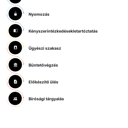
Nyomozás
Kényszerintézkedések
letartóztatás
Ügyészi szakasz
Büntetővégzés
Előkészítő ülés
Bírósági tárgyalás