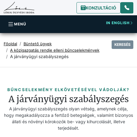
KONZULTÁCIÓ
IN ENGLISH
MENÜ
Főoldal
Büntető ügyek
KERESÉS
A közigazgatás rendje elleni bűncselekmények
A járványügyi szabályszegés
BŰNCSELEKMÉNY ELKÖVETÉSÉVEL VÁDOLJÁK?
A járványügyi szabályszegés
A járványügyi szabályszegés olyan vétség, amelynek célja,
hogy megakadályozza a fertőző betegségek, valamint bizonyos
állati és növényi kórokozók be- vagy kihurcolását, illetve
terjedését.